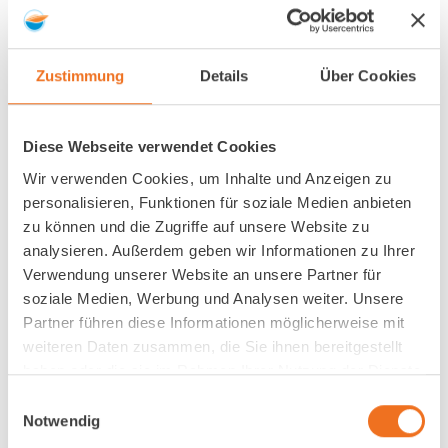
fordern die Abschaffung der Nutzungsgebühren auf
den…
Zustimmung
Details
Über Cookies
WEITERLESEN
22.07.2026
Diese Webseite verwendet Cookies
Wir verwenden Cookies, um Inhalte und Anzeigen zu
Online-Plattform unterstützt Bootseigner
personalisieren, Funktionen für soziale Medien anbieten
beim Mehrwertsteuer -Nachweis
zu können und die Zugriffe auf unsere Website zu
analysieren. Außerdem geben wir Informationen zu Ihrer
Der neue Leitfaden der Europäischen Kommission
Verwendung unserer Website an unsere Partner für
zum sog. “Unionswarenstatus” von Sportbooten stellt
soziale Medien, Werbung und Analysen weiter. Unsere
erstmals umfassend klar, dass es keinen…
Partner führen diese Informationen möglicherweise mit
weiteren Daten zusammen, die Sie ihnen bereitgestellt
WEITERLESEN
22.07.2026
haben oder die sie im Rahmen Ihrer Nutzung der Dienste
gesammelt haben.
Einwilligungsauswahl
Notwendig