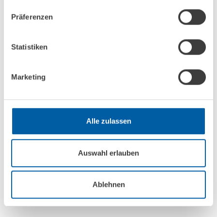
Save the Date: Leeraner Hafenfest 2027
Präferenzen
20. bis 23. Mai 2027 – Leer (Ostfriesland)
Statistiken
WEITERLESEN
21.07.2026
Marketing
MediSee-App bietet Hilfe bei medizinischen
Notfällen an Bord
Alle zulassen
Die neue MediSee-App, die vom
Bundesverkehrsminister Schnieder vorgestellt wurde,
richtet sich in erster Linie an die Berufsschifffahrt.
Auswahl erlauben
Doch auch…
Ablehnen
WEITERLESEN
29.06.2026