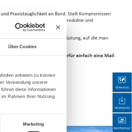
 und Praxistauglichkeit an Bord. Statt Kompromissen
sgewählte Marken, starke Eigenprodukte und
rungen auf dem Wasser und Ausrüstung, auf die man
Über Cookies
stellung! Schreiben Sie uns hierfür einfach eine Mail
 Medien anbieten zu können
hrer Verwendung unserer
TÖRN-ATLAS
 führen diese Informationen
ie im Rahmen Ihrer Nutzung
DOWNLOADS
Marketing
BOOTSSCHULE