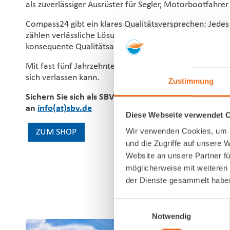
als zuverlässiger Ausrüster für Segler, Motorbootfahre
Compass24 gibt ein klares Qualitätsversprechen: Jedes
zählen verlässliche Lösungen, die auch unter anspruc
konsequente Qualitätsauswahl.
Mit fast fünf Jahrzehnten Erfahrung steht Compass24 
sich verlassen kann.
Zustimmung
Sichern Sie sich als SBV-Mitglied einen 10,00 € Rabat
an
info(at)sbv.de
Diese Webseite verwendet 
Wir verwenden Cookies, um I
ZUM SHOP
und die Zugriffe auf unsere 
Website an unsere Partner fü
möglicherweise mit weiteren
der Dienste gesammelt habe
Einwilligungsauswahl
Notwendig