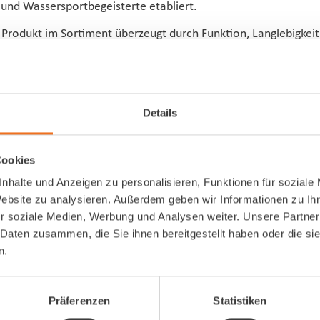
r und Wassersportbegeisterte etabliert.
 Produkt im Sortiment überzeugt durch Funktion, Langlebigkeit
hsvollen Bedingungen bestehen. Dafür setzt Compass24 auf au
für fundiertes Know-how, ein sicheres Gespür für die Anforde
Details
tcode (gültig ab einem Einkaufswert von 80,00 €) für Ihre Be
Cookies
nhalte und Anzeigen zu personalisieren, Funktionen für soziale
Website zu analysieren. Außerdem geben wir Informationen zu I
r soziale Medien, Werbung und Analysen weiter. Unsere Partner
 Daten zusammen, die Sie ihnen bereitgestellt haben oder die s
n.
Präferenzen
Statistiken