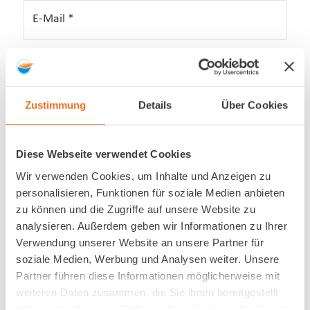
E-Mail
*
Nachricht
*
Zustimmung
Details
Über Cookies
Diese Webseite verwendet Cookies
Captcha
Wir verwenden Cookies, um Inhalte und Anzeigen zu
personalisieren, Funktionen für soziale Medien anbieten
zu können und die Zugriffe auf unsere Website zu
analysieren. Außerdem geben wir Informationen zu Ihrer
Verwendung unserer Website an unsere Partner für
soziale Medien, Werbung und Analysen weiter. Unsere
Partner führen diese Informationen möglicherweise mit
Datenschutz
*
weiteren Daten zusammen, die Sie ihnen bereitgestellt
Ich habe die aktuellen
haben oder die sie im Rahmen Ihrer Nutzung der Dienste