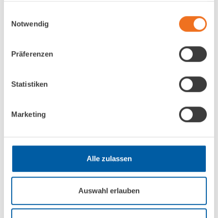
Datenschutzbestimmungen
gelesen und
gesammelt haben.
Einwilligungsauswahl
akzeptiere diese.
Notwendig
Präferenzen
Statistiken
Marketing
Alle zulassen
IMPRESSUM
Auswahl erlauben