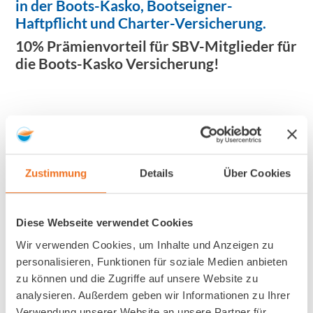
in der Boots-Kasko, Bootseigner-
Haftpflicht und Charter-Versicherung.
10% Prämienvorteil für SBV-Mitglieder für
die Boots-Kasko Versicherung!
INFOS RUND UM DIE
BOOTS-KASKO
Zustimmung
Details
Über Cookies
VERSICHERUNG DES SBV-
PARTNERS PANTAENIUS:
Diese Webseite verwendet Cookies
Wir verwenden Cookies, um Inhalte und Anzeigen zu
personalisieren, Funktionen für soziale Medien anbieten
BOOTS-KASKO VERSICHERUNG
zu können und die Zugriffe auf unsere Website zu
analysieren. Außerdem geben wir Informationen zu Ihrer
(externer Link)
Verwendung unserer Website an unsere Partner für