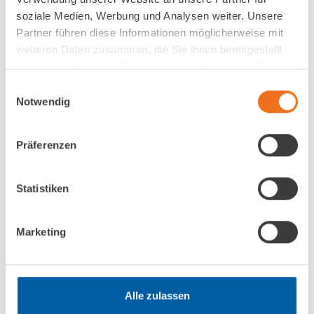
soziale Medien, Werbung und Analysen weiter. Unsere
Partner führen diese Informationen möglicherweise mit
weiteren Daten zusammen, die Sie ihnen bereitgestellt
haben oder die sie im Rahmen Ihrer Nutzung der Dienste
WIR HABEN SIE ÜBERZEUGT?
gesammelt haben.
Einwilligungsauswahl
Notwendig
Dann werden Sie jetzt gleich bei der
Sportbootvereinigung Mitglied.
Präferenzen
ZUR ONLINE-ANMELDUNG
Statistiken
MITGLIEDSANTRAG ALS PDF
Marketing
Alle zulassen